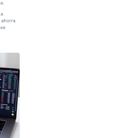
a.
la
 ahorra
ase