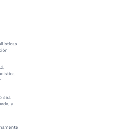
lísticas
ción
ad,
dística
r
o sea
ada, y
echamente